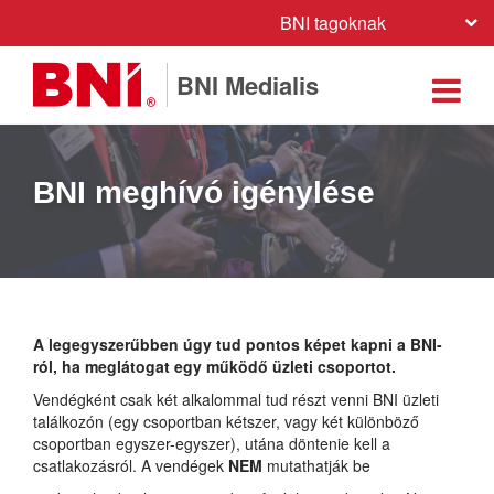
BNI tagoknak
BNI Medialis
BNI meghívó igénylése
A legegyszerűbben úgy tud pontos képet kapni a BNI-
ról, ha meglátogat egy működő üzleti csoportot.
Vendégként csak két alkalommal tud részt venni BNI üzleti
találkozón (egy csoportban kétszer, vagy két különböző
csoportban egyszer-egyszer), utána döntenie kell a
csatlakozásról. A vendégek
NEM
mutathatják be