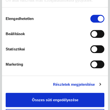
Ön által használt más szolgáltatásokból gyűjtöttek.
Tagok keresése
Alakuló BNI csoportok
Hozzájárulás
Elengedhetetlen
kiválasztása
Információk
Beállítások
Statisztikai
Marketing
Részletek megjelenítése
BNI
Összes süti engedélyezése