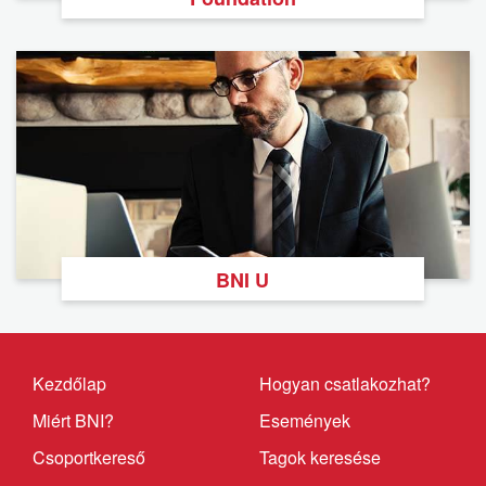
BNI U
Kezdőlap
Hogyan csatlakozhat?
Miért BNI?
Események
Csoportkereső
Tagok keresése