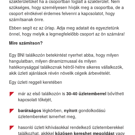
szakterületüket ha a csoportban foglalt a szakterület. Nem
szükséges, hogy személyesen hívják meg a csoportba, de a
csoport elnökével érdemes felvenni a kapcsolatot, hogy
számítsanak önre.
Ebben segít ez az űrlap. Adja meg adatait és egyeztetünk
önnel, hogy melyik a legmegfelelőbb csoport az ön számára!
Mire számítson?
Egy BNI találkozón betekintést nyerhet abba, hogy milyen
hangulatban, milyen dinamizmussal és milyen
hatékonysággal találkoznak hétről-hétre sikeres vállalkozók,
akik üzleti ajánlások révén növelik cégeik árbevételét.
Egy üzleti reggeli keretében
már az első találkozón is
30-40 üzletemberrel
bővítheti
kapcsolati tőkéjét,
barátságos
légkörben,
nyitott
gondolkodású
üzletembereket ismerhet meg,
hasonló üzleti kihívásokkal rendelkező üzletemberekkel
találkozhat, akikkel
közösen kereshet megoldást
vagy